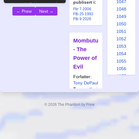
1047
publisert i:
1048
Fkr 7 2006
← Prew
Next →
Ftb 25 1992
1049
Ftb 9 2026
1050
1051
1052
Mombutu
1053
- The
1054
Power of
1055
Evil
1056
1057
Forfatter:
Tony DePaul
1058
Tegner:
Kari
1059
Leppänen
1060
Også
© 2026 The Phantom by Frew
1061
publisert i:
1062
Fkr 3 2002
1063
Ftb 8 1993
1064
1065