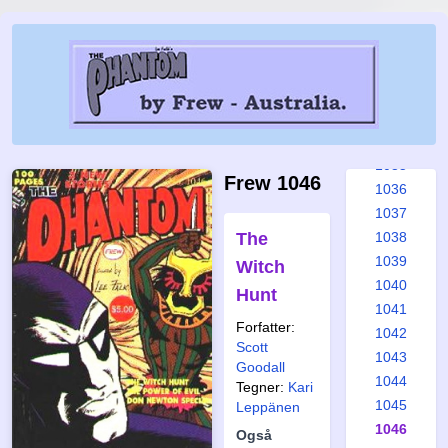
1029
1030
1031
1032
1033
1034
1035
Frew 1046
1036
1037
The
1038
1039
Witch
1040
Hunt
1041
Forfatter:
1042
Scott
1043
Goodall
1044
Tegner:
Kari
1045
Leppänen
1046
Også