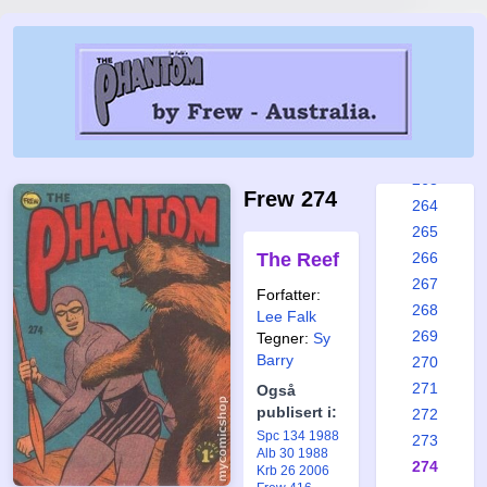
257
258
259
260
261
262
263
Frew 274
264
265
The Reef
266
267
Forfatter:
268
Lee Falk
269
Tegner:
Sy
Barry
270
271
Også
publisert i:
272
Spc 134 1988
273
Alb 30 1988
274
Krb 26 2006