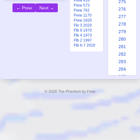
Frew 416
275
Frew 573
← Prew
Next →
276
Frew 762
Frew 1170
277
Frew 1820
278
Fkr 3 2020
Ftb 9 1970
279
Ftb 4 1973
280
Ftb 2 1997
Ftb 6-7 2020
281
282
283
284
285
286
287
© 2026 The Phantom by Frew
288
289
290
291
292
293