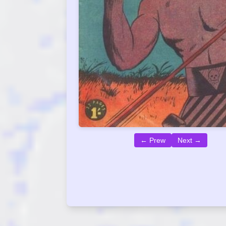
← Prew
Next →