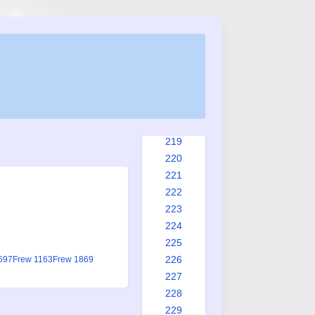
211
212
213
214
215
216
217
218
219
220
221
222
223
224
225
226
697
Frew 1163
Frew 1869
227
228
229