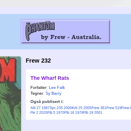
Frew 232
The Wharf Rats
Forfatter:
Lee Falk
Tegner:
Sy Barry
Også publisert i:
Alb 27 1987
Spc 235 2000
Krb 25 2005
Frew 361
Frew 519
Frew 
Fkr 2 2020
Ftb 5 1970
Ftb 16 1978
Ftb 19 2001