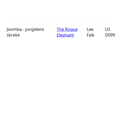
Joomba - jungelens
The Rogue
Lee
US
skrekk
Elephant
Falk
D099