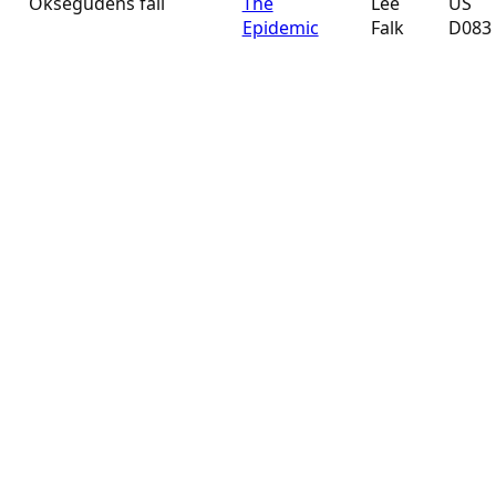
Oksegudens fall
The
Lee
US
Epidemic
Falk
D083