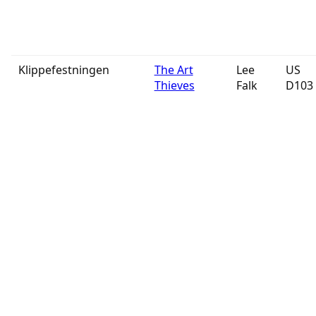
Klippefestningen
The Art
Lee
US
Thieves
Falk
D103