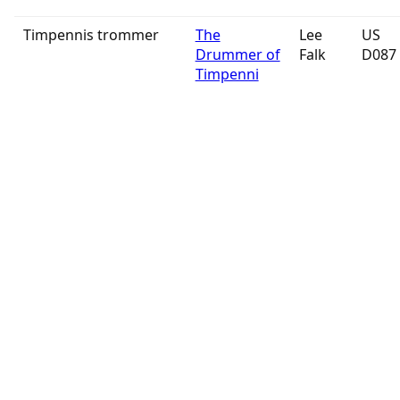
Timpennis trommer
The
Lee
US
Drummer of
Falk
D087
Timpenni