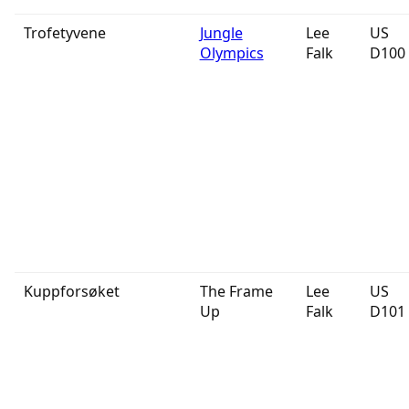
Trofetyvene
Jungle
Lee
US
Olympics
Falk
D100
Kuppforsøket
The Frame
Lee
US
Up
Falk
D101