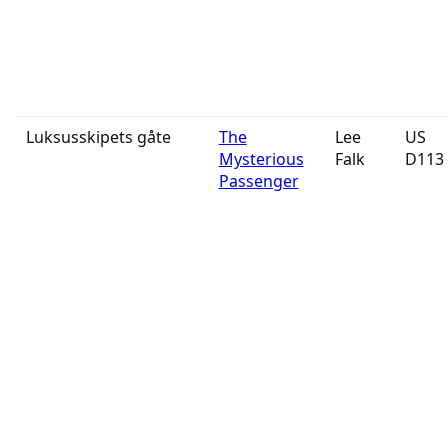
Luksusskipets gåte
The
Lee
US
Mysterious
Falk
D113
Passenger