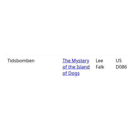
Tidsbomben
The Mystery
Lee
US
of the Island
Falk
D086
of Dogs