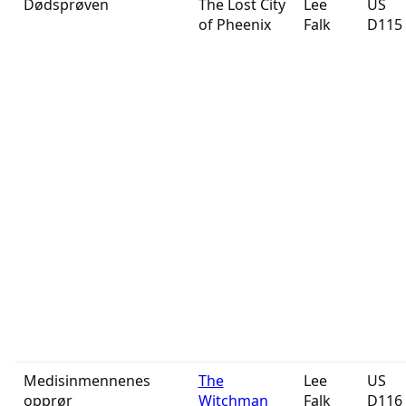
Dødsprøven
The Lost City
Lee
US
of Pheenix
Falk
D115
Medisinmennenes
The
Lee
US
opprør
Witchman
Falk
D116