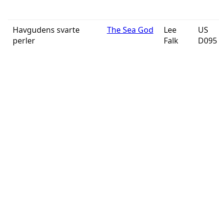
Havgudens svarte
The Sea God
Lee
US
perler
Falk
D095