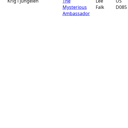
Krig i jungelen
The
Lee
US
Mysterious
Falk
D085
Ambassador