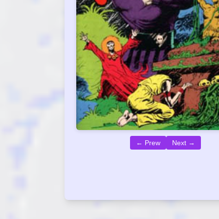
← Prew
Next →