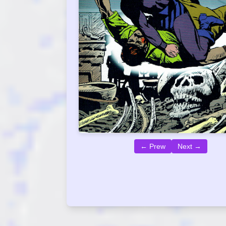
← Prew
Next →