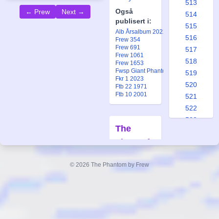
513
Også
← Prew
Next →
514
publisert i:
515
Alb Årsalbum 2022
516
Frew 354
Frew 691
517
Frew 1061
518
Frew 1653
Fwsp Giant Phantom 22
519
Fkr 1 2023
520
Ftb 22 1971
Ftb 10 2001
521
522
523
The
524
Lions of
525
Kukhan
526
© 2026 The Phantom by Frew
527
Forfatter:
528
Lee Falk
529
Tegner:
Sy
Barry
530
531
Også