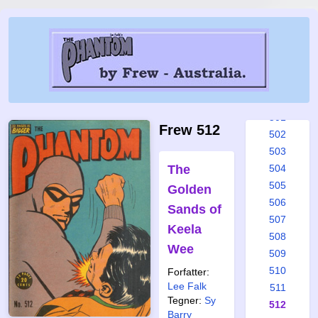
495
496
497
498
499
500
501
Frew 512
502
503
The
504
505
Golden
506
Sands of
507
Keela
508
Wee
509
510
Forfatter:
Lee Falk
511
Tegner:
Sy
512
Barry