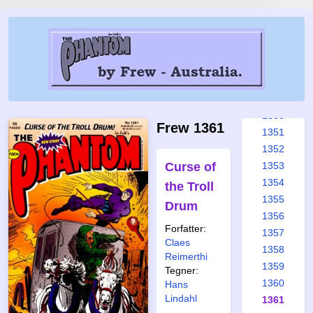
1344
1345
1346
1347
1348
1349
1350
Frew 1361
1351
1352
Curse of
1353
1354
the Troll
1355
Drum
1356
Forfatter:
1357
Claes
1358
Reimerthi
1359
Tegner:
1360
Hans
Lindahl
1361