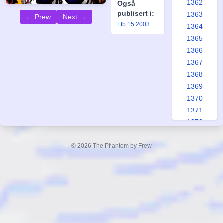
1362
Også
publisert i:
1363
← Prew
Next →
Ftb 15 2003
1364
1365
1366
1367
1368
1369
1370
1371
1372
1373
1374
© 2026 The Phantom by Frew
1375
1376
1377
1378
1379
1380