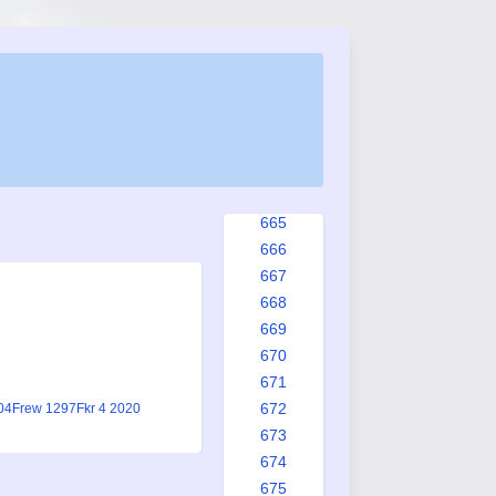
657
658
659
660
661
662
663
664
665
666
667
668
669
670
671
672
04
Frew 1297
Fkr 4 2020
673
674
675