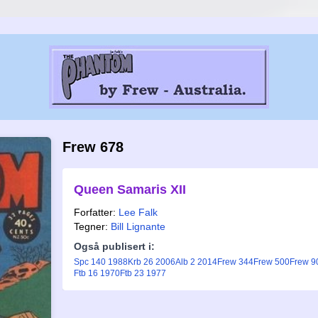
Frew 678
Queen Samaris XII
Forfatter:
Lee Falk
Tegner:
Bill Lignante
Også publisert i:
Spc 140 1988
Krb 26 2006
Alb 2 2014
Frew 344
Frew 500
Frew 9
Ftb 16 1970
Ftb 23 1977