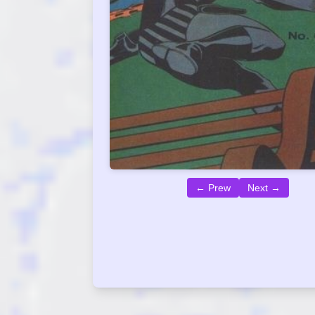
← Prew
Next →