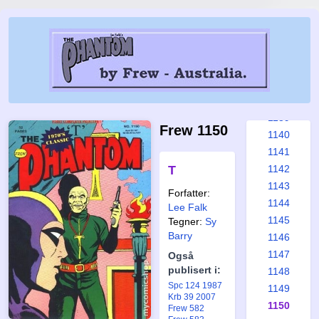
1133
1134
1135
1136
1137
1138
1139
Frew 1150
1140
1141
T
1142
1143
Forfatter:
1144
Lee Falk
1145
Tegner:
Sy
Barry
1146
1147
Også
publisert i:
1148
Spc 124 1987
1149
Krb 39 2007
1150
Frew 582