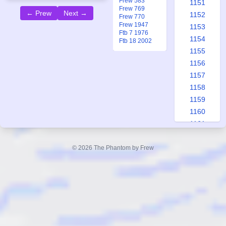
Frew 583
1151
Frew 769
← Prew
Next →
1152
Frew 770
Frew 1947
1153
Ftb 7 1976
1154
Ftb 18 2002
1155
1156
1157
1158
1159
1160
1161
1162
1163
© 2026 The Phantom by Frew
1164
1165
1166
1167
1168
1169