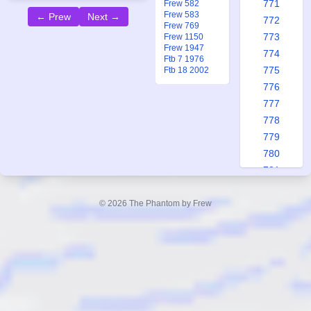
771
Frew 582
Frew 583
← Prew
Next →
772
Frew 769
773
Frew 1150
Frew 1947
774
Ftb 7 1976
775
Ftb 18 2002
776
777
778
779
780
781
782
783
© 2026 The Phantom by Frew
784
785
786
787
788
789