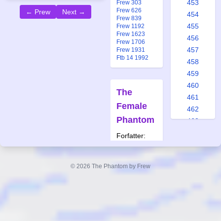
453
Frew 303
Frew 626
← Prew
Next →
454
Frew 839
455
Frew 1192
Frew 1623
456
Frew 1706
457
Frew 1931
Ftb 14 1992
458
459
460
The
461
Female
462
Phantom
463
464
Forfatter:
465
Lee Falk
Tegner:
466
Wilson
© 2026 The Phantom by Frew
467
McCoy
468
Også
469
publisert i:
470
Spc 3 1975
471
Alb 26 1987