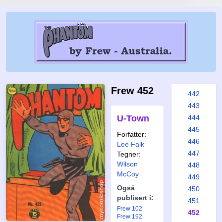
435
436
437
438
439
440
441
Frew 452
442
443
U-Town
444
445
Forfatter:
446
Lee Falk
447
Tegner:
Wilson
448
McCoy
449
Også
450
publisert i:
451
Frew 102
452
Frew 192