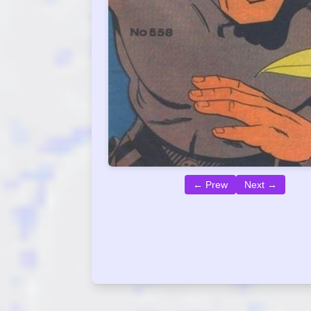
← Prew
Next →