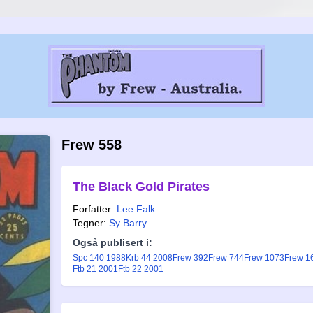
Frew 558
The Black Gold Pirates
Forfatter:
Lee Falk
Tegner:
Sy Barry
Også publisert i:
Spc 140 1988
Krb 44 2008
Frew 392
Frew 744
Frew 1073
Frew 1
Ftb 21 2001
Ftb 22 2001