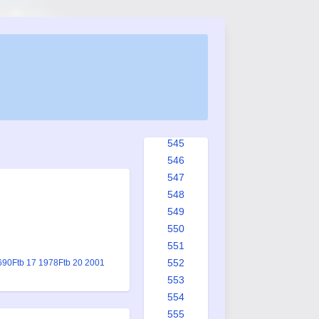
537
538
539
540
541
542
543
544
545
546
547
548
549
550
551
552
690
Ftb 17 1978
Ftb 20 2001
553
554
555