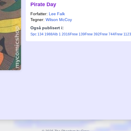
Pirate Day
Forfatter:
Lee Falk
Tegner:
Wilson McCoy
Også publisert i:
Spc 134 1988
Alb 1 2016
Frew 139
Frew 392
Frew 744
Frew 112