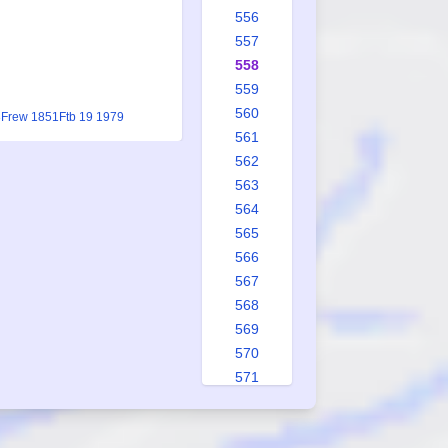
556
557
558
559
560
3
Frew 1851
Ftb 19 1979
561
562
563
564
565
566
567
568
569
570
571
572
573