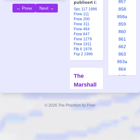
857
publisert i:
← Prew
Next →
858
Spc 117 1986
Frew 111
858a
Frew 200
859
Frew 311
Frew 464
860
Frew 647
861
Frew 1279
Frew 1911
862
Ftb 6 1978
863
Fsp 2 1996
863a
864
The
865
Marshall
866
867
Sisters
867a
Forfatter:
© 2026 The Phantom by Frew
868
Lee Falk
869
Tegner:
870
Wilson
McCoy
871
872
Også