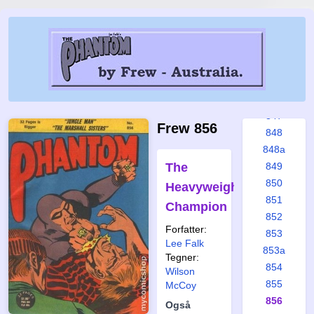
841
842
843
844
845
846
847
Frew 856
848
848a
The
849
850
Heavyweight
851
Champion
852
Forfatter:
853
Lee Falk
853a
Tegner:
854
Wilson
855
McCoy
856
Også