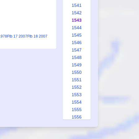
1541
1542
1543
1544
1545
1978
Ftb 17 2007
Ftb 18 2007
1546
1547
1548
1549
1550
1551
1552
1553
1554
1555
1556
1557
1558