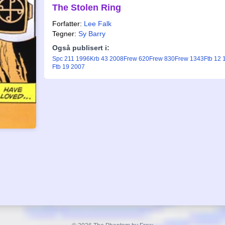
The Stolen Ring
Forfatter:
Lee Falk
Tegner:
Sy Barry
Også publisert i:
Spc 211 1996
Krb 43 2008
Frew 620
Frew 830
Frew 1343
Ftb 12 
Ftb 19 2007