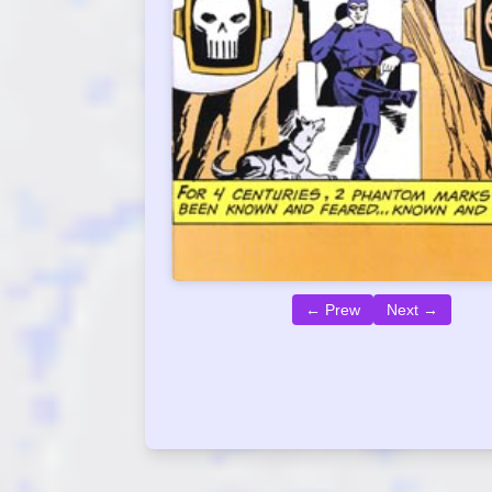
← Prew
Next →