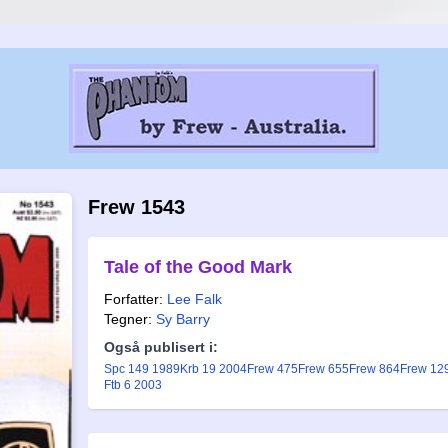
Frew 1543
Tale of the Good Mark
Forfatter:
Lee Falk
Tegner:
Sy Barry
Også publisert i:
Spc 149 1989
Krb 19 2004
Frew 475
Frew 655
Frew 864
Frew 12
Ftb 6 2003