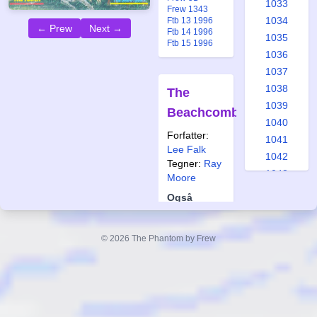
1033
Frew 1343
1034
Ftb 13 1996
← Prew
Next →
Ftb 14 1996
1035
Ftb 15 1996
1036
1037
1038
The
1039
Beachcomber
1040
Forfatter:
1041
Lee Falk
1042
Tegner:
Ray
1043
Moore
1044
Også
1045
publisert i:
1046
Frew 44
© 2026 The Phantom by Frew
Frew 222
1047
Frew 1343
1048
Ftb 16 1996
Ftb 17 1996
1049
Ftb 18 1996
1050
1051