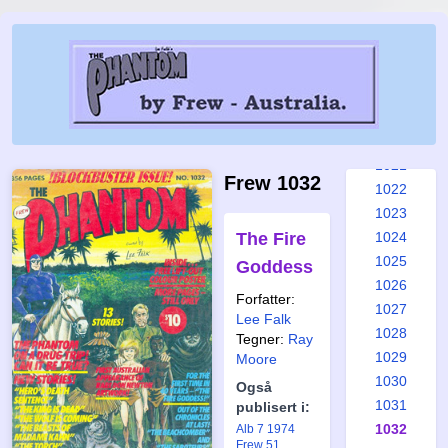
1015
1016
1017
1018
1019
1020
1021
Frew 1032
1022
1023
The Fire
1024
1025
Goddess
1026
Forfatter:
1027
Lee Falk
1028
Tegner:
Ray
1029
Moore
1030
Også
1031
publisert i:
1032
Alb 7 1974
Frew 51