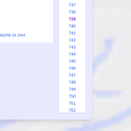
737
738
739
740
741
1982
Ftb 26 2004
742
743
744
745
746
747
748
749
750
751
752
753
754