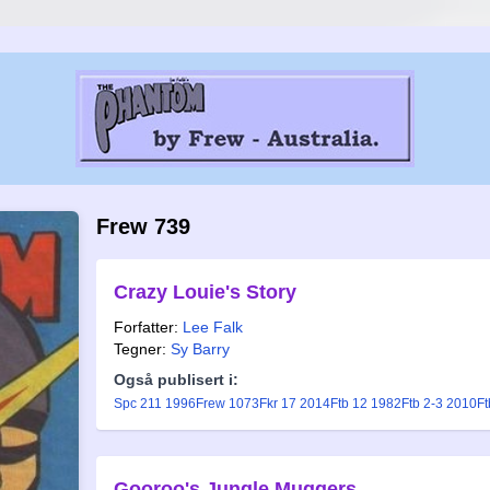
Frew 739
Crazy Louie's Story
Forfatter:
Lee Falk
Tegner:
Sy Barry
Også publisert i:
Spc 211 1996
Frew 1073
Fkr 17 2014
Ftb 12 1982
Ftb 2-3 2010
Ft
Gooroo's Jungle Muggers