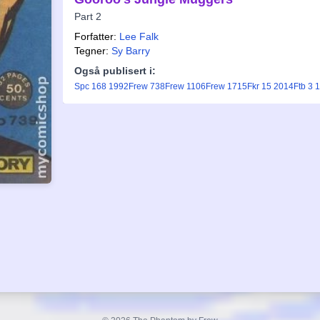
Part 2
Forfatter:
Lee Falk
Tegner:
Sy Barry
Også publisert i:
Spc 168 1992
Frew 738
Frew 1106
Frew 1715
Fkr 15 2014
Ftb 3 