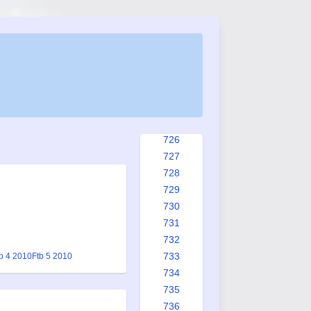
718
719
720
721
722
723
724
725
726
727
728
729
730
731
732
733
b 4 2010
Ftb 5 2010
734
735
736