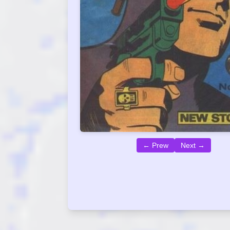
← Prew
Next →