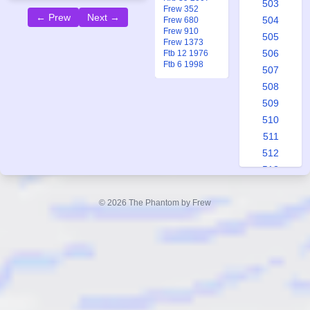
503
Frew 352
← Prew
Next →
504
Frew 680
Frew 910
505
Frew 1373
506
Ftb 12 1976
Ftb 6 1998
507
508
509
510
511
512
513
514
515
© 2026 The Phantom by Frew
516
517
518
519
520
521