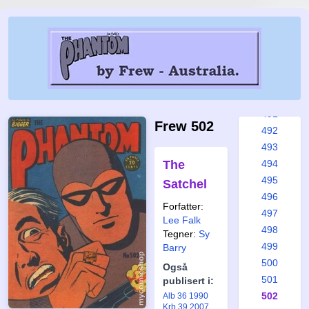
485
486
487
488
489
490
491
Frew 502
492
493
The
494
495
Satchel
496
Forfatter:
497
Lee Falk
498
Tegner:
Sy
499
Barry
500
Også
501
publisert i:
502
Alb 36 1990
Krb 39 2007