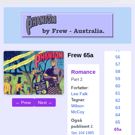
49
50
51
52
53
54
55
Frew 65a
56
57
Romance
58
59
Part 2
60
Forfatter:
61
Lee Falk
Tegner:
62
← Prew
Next →
Wilson
63
McCoy
64
Også
65
publisert i:
65a
Spc 104 1985