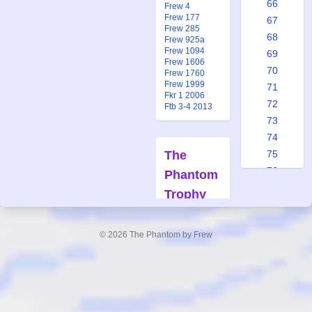
66
Frew 4
Frew 177
67
Frew 285
68
Frew 925a
Frew 1094
69
Frew 1606
70
Frew 1760
Frew 1999
71
Fkr 1 2006
72
Ftb 3-4 2013
73
74
The
75
76
Phantom
76a
Trophy
76b
Forfatter:
77
Lee Falk
© 2026 The Phantom by Frew
78
Tegner:
Ray
79
Moore
80
Også
81
publisert i:
82
Spc 3 1975