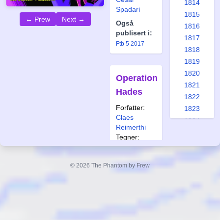
1814
Spadari
1815
← Prew
Next →
Også
1816
publisert i:
1817
Ftb 5 2017
1818
1819
1820
Operation
1821
Hades
1822
Forfatter:
1823
Claes
1824
Reimerthi
1825
Tegner:
1826
Carlos Cruz
1827
Også
© 2026 The Phantom by Frew
1828
publisert i:
1829
Frew 1151
Ftb 10 1996
1830
1831
1832