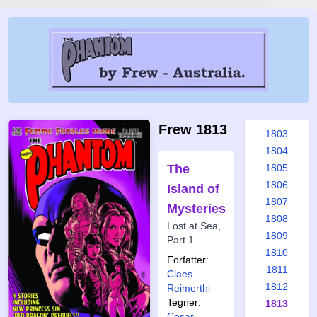
1796
1797
1798
1799
1800
1801
1802
Frew 1813
1803
1804
The
1805
1806
Island of
1807
Mysteries
1808
Lost at Sea,
1809
Part 1
1810
Forfatter:
1811
Claes
1812
Reimerthi
Tegner:
1813
Cesar