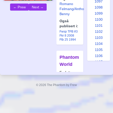
1097
Romano
← Prew
Next →
1098
Felmang/Anthony
1099
Benny
1100
Også
1101
publisert i:
1102
Fwsp TPB #3
Fkr 8 2008
1103
Ftb 25 1994
1104
1105
1106
Phantom
1107
World
1108
Forfatter:
1109
Lee Falk
1110
Tegner:
Sy
© 2026 The Phantom by Frew
1111
Barry
1112
Også
1113
publisert i:
1114
Ftb 14-15 2022
1115