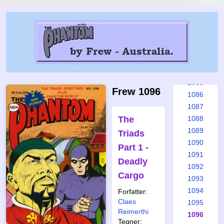
1079
1080
1081
1082
1083
1084
1085
Frew 1096
1086
1087
The
1088
1089
Triads
1090
Part 1 -
1091
Deadly
1092
Cargo
1093
1094
Forfatter:
Claes
1095
Reimerthi
1096
Tegner: