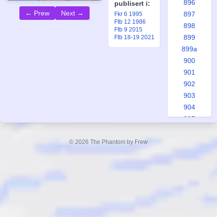
896
publisert i:
← Prew
Next →
897
Fkr 6 1995
Ftb 12 1986
898
Ftb 9 2015
899
Ftb 18-19 2021
899a
900
901
902
903
904
905
906
907
© 2026 The Phantom by Frew
908
909
910
910a
911
912