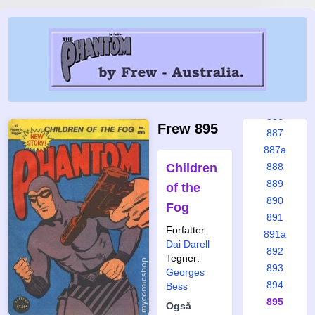
880a
881
882
883
884
885
886
Frew 895
887
887a
Children
888
889
of the
890
Fog
891
Forfatter:
891a
Dai Darell
892
Tegner:
893
Georges
894
Bess
895
Også