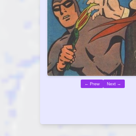
← Prew
Next →