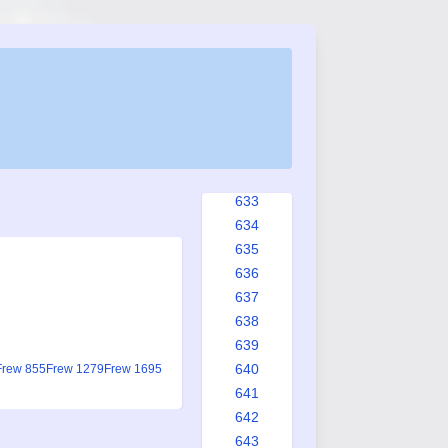
625
626
627
628
629
630
631
632
633
634
635
636
637
638
639
640
Frew 855
Frew 1279
Frew 1695
641
642
643