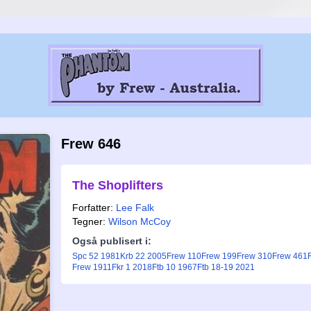
Frew 646
The Shoplifters
Forfatter:
Lee Falk
Tegner:
Wilson McCoy
Også publisert i:
Spc 52 1981
Krb 22 2005
Frew 110
Frew 199
Frew 310
Frew 461
Frew 1911
Fkr 1 2018
Ftb 10 1967
Ftb 18-19 2021