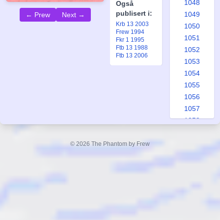
1048
Også
publisert i:
1049
← Prew
Next →
Krb 13 2003
1050
Frew 1994
1051
Fkr 1 1995
Ftb 13 1988
1052
Ftb 13 2006
1053
1054
1055
1056
1057
1058
1059
1060
© 2026 The Phantom by Frew
1061
1062
1063
1064
1065
1066