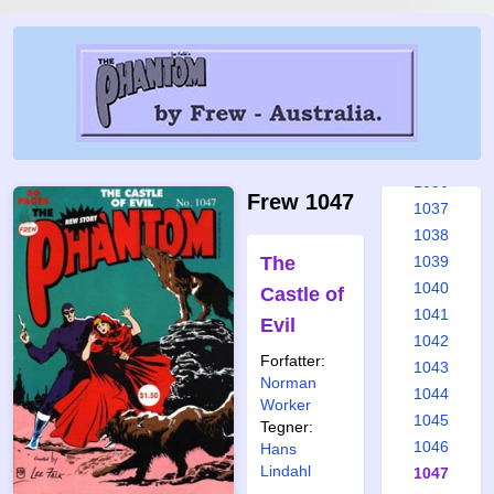
1030
1031
1032
1033
1034
1035
1036
Frew 1047
1037
1038
The
1039
1040
Castle of
1041
Evil
1042
Forfatter:
1043
Norman
1044
Worker
1045
Tegner:
1046
Hans
Lindahl
1047