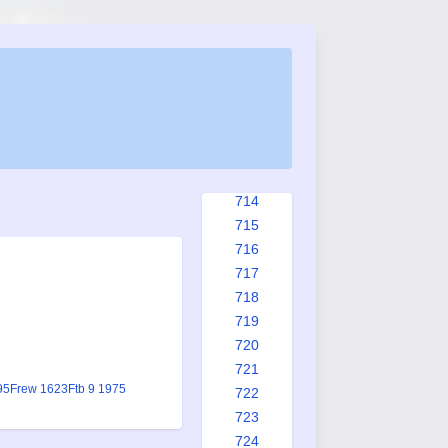
706
707
708
709
710
711
712
713
714
715
716
717
718
719
720
721
95
Frew 1623
Ftb 9 1975
722
723
724