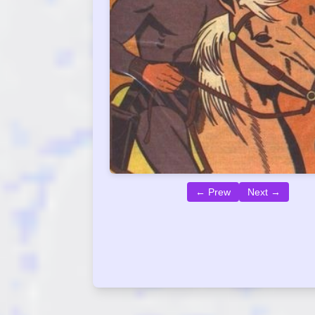
← Prew
Next →