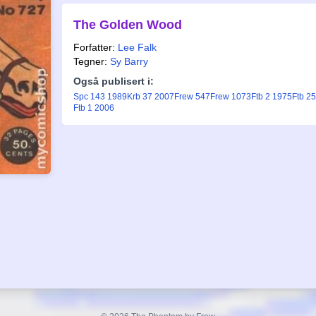
The Golden Wood
Forfatter:
Lee Falk
Tegner:
Sy Barry
Også publisert i:
Spc 143 1989
Krb 37 2007
Frew 547
Frew 1073
Ftb 2 1975
Ftb 2
Ftb 1 2006