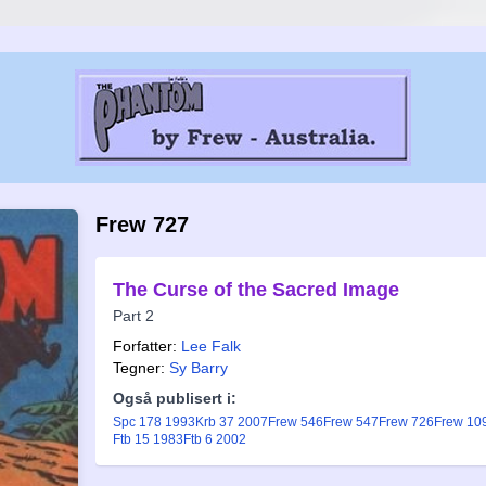
Frew 727
The Curse of the Sacred Image
Part 2
Forfatter:
Lee Falk
Tegner:
Sy Barry
Også publisert i:
Spc 178 1993
Krb 37 2007
Frew 546
Frew 547
Frew 726
Frew 10
Ftb 15 1983
Ftb 6 2002