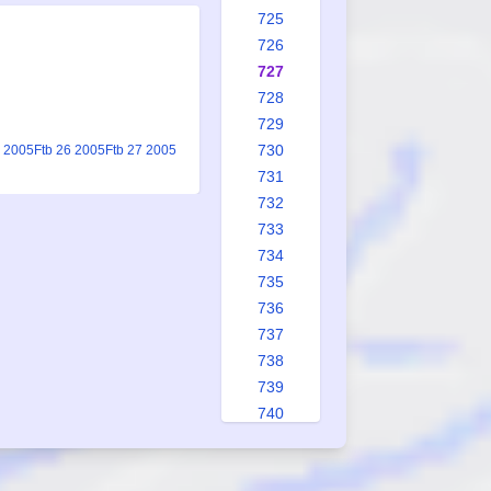
725
726
727
728
729
730
5 2005
Ftb 26 2005
Ftb 27 2005
731
732
733
734
735
736
737
738
739
740
741
742