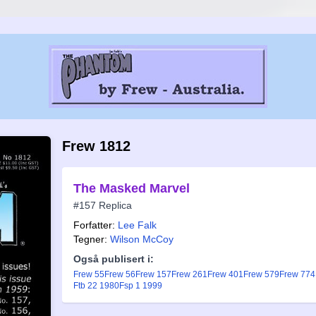
Frew 1812
The Masked Marvel
#157 Replica
Forfatter:
Lee Falk
Tegner:
Wilson McCoy
Også publisert i:
Frew 55
Frew 56
Frew 157
Frew 261
Frew 401
Frew 579
Frew 774
Ftb 22 1980
Fsp 1 1999