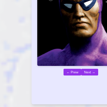
← Prew
Next →