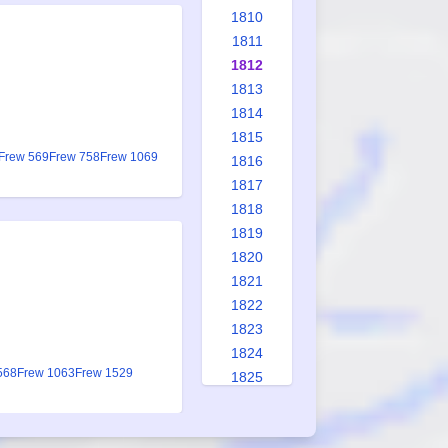
1810
1811
1812
1813
1814
1815
Frew 569
Frew 758
Frew 1069
1816
1817
1818
1819
1820
1821
1822
1823
1824
568
Frew 1063
Frew 1529
1825
1826
1827