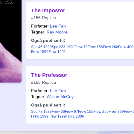
The Impostor
#156 Replica
Forfatter:
Lee Falk
Tegner:
Ray Moore
Også publisert i:
Spc 45 1980
Spc 223 1998
Frew 70
Frew 156
Frew 260
Frew 400
Frew 1550
Frew 1991
The Professor
#155 Replica
Forfatter:
Lee Falk
Tegner:
Wilson McCoy
Også publisert i:
Spc 78 1983
Frew 66
Frew 67
Frew 155
Frew 259
Frew 399
Frew 
Frew 1999
Frew 1999
Fsp 1 2006