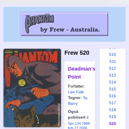
503
504
505
506
507
508
509
Frew 520
510
511
Deadman's
512
513
Point
514
Forfatter:
515
Lee Falk
516
Tegner:
Sy
517
Barry
518
Også
519
publisert i:
520
Spc 134 1988
Krb 27 2006