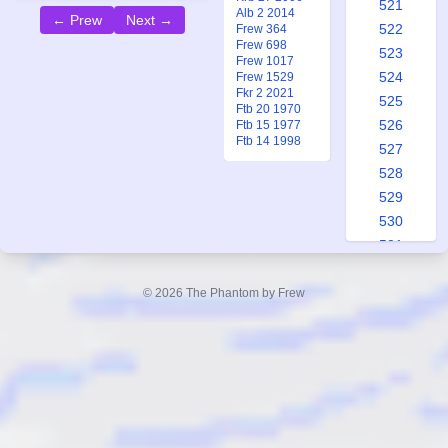
521
Alb 2 2014
← Prew
Next →
522
Frew 364
Frew 698
523
Frew 1017
524
Frew 1529
Fkr 2 2021
525
Ftb 20 1970
526
Ftb 15 1977
Ftb 14 1998
527
528
529
530
531
532
533
© 2026 The Phantom by Frew
534
535
536
537
538
539