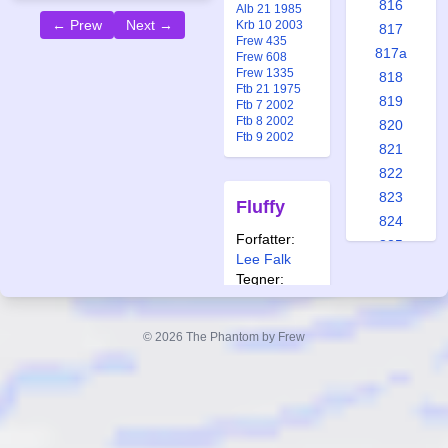
816
Alb 21 1985
← Prew
Next →
Krb 10 2003
817
Frew 435
817a
Frew 608
Frew 1335
818
Ftb 21 1975
819
Ftb 7 2002
Ftb 8 2002
820
Ftb 9 2002
821
822
823
Fluffy
824
Forfatter:
825
Lee Falk
825a
Tegner:
826
Wilson
827
McCoy
© 2026 The Phantom by Frew
828
Også
829
publisert i:
830
Spc 104 1985
Frew 435
831
Frew 608
832
Frew 1280