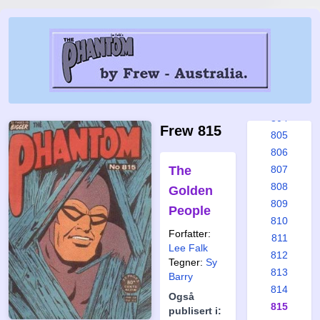
798
799
800
801
802
803
804
Frew 815
805
806
The
807
808
Golden
809
People
810
Forfatter:
811
Lee Falk
812
Tegner:
Sy
813
Barry
814
Også
815
publisert i: