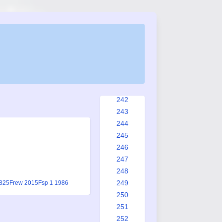
234
235
236
237
238
239
240
241
242
243
244
245
246
247
248
249
825
Frew 2015
Fsp 1 1986
250
251
252