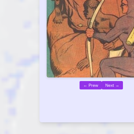
← Prew
Next →