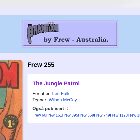
Frew 255
The Jungle Patrol
Forfatter:
Lee Falk
Tegner:
Wilson McCoy
Også publisert i:
Frew 60
Frew 151
Frew 395
Frew 559
Frew 749
Frew 1123
Frew 1