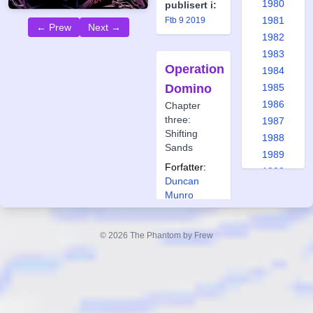
1980
publisert i:
1981
Ftb 9 2019
← Prew
Next →
1982
1983
Operation
1984
Domino
1985
1986
Chapter
three:
1987
Shifting
1988
Sands
1989
Forfatter:
1990
Duncan
1991
Munro
1992
Tegner:
1993
Daniel
© 2026 The Phantom by Frew
Picciotto
1994
1995
Også
publisert i:
1996
Frew 1975
1997
Frew 1976
1998
Frew 1980