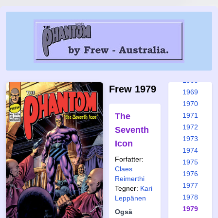
1962
1963
1964
1965
1966
1967
1968
Frew 1979
1969
1970
The
1971
1972
Seventh
1973
Icon
1974
Forfatter:
1975
Claes
1976
Reimerthi
1977
Tegner:
Kari
1978
Leppänen
1979
Også