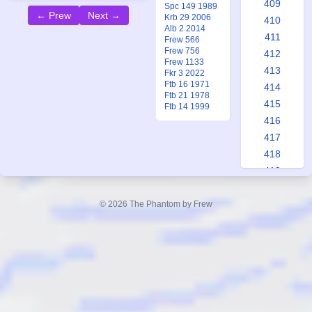
409
Spc 149 1989
← Prew
Next →
Krb 29 2006
410
Alb 2 2014
411
Frew 566
Frew 756
412
Frew 1133
413
Fkr 3 2022
Ftb 16 1971
414
Ftb 21 1978
415
Ftb 14 1999
416
417
418
419
420
421
© 2026 The Phantom by Frew
422
423
424
425
426
427