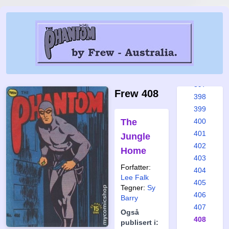
391
392
393
394
395
396
397
Frew 408
398
399
The
400
401
Jungle
402
Home
403
Forfatter:
404
Lee Falk
405
Tegner:
Sy
406
Barry
407
Også
408
publisert i: