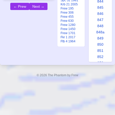
Spc 52 1981
844
Krb 21 2005
← Prew
Next →
845
Frew 195
Frew 306
846
Frew 455
847
Frew 630
Frew 1280
848
Frew 1450
848a
Frew 1701
Fkr 1 2017
849
Ftb 4 1964
850
851
852
853
853a
854
© 2026 The Phantom by Frew
855
856
857
858
858a
859