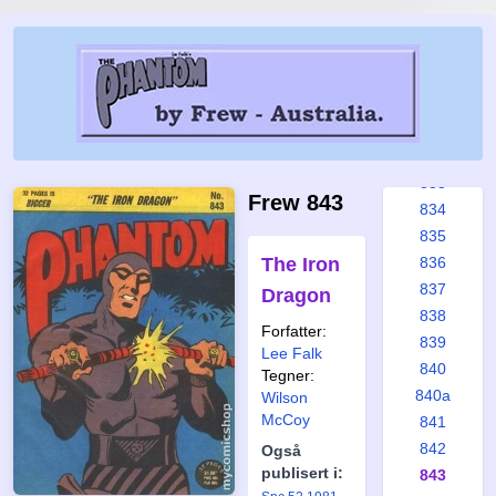
827
828
829
830
831
832
833
Frew 843
834
835
The Iron
836
837
Dragon
838
Forfatter:
839
Lee Falk
840
Tegner:
840a
Wilson
McCoy
841
842
Også
publisert i:
843