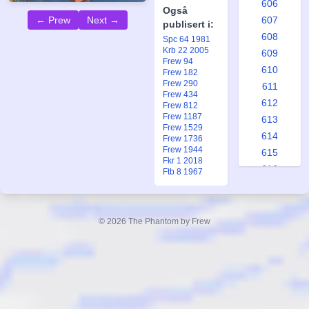
606
Også
← Prew
Next →
607
publisert i:
608
Spc 64 1981
Krb 22 2005
609
Frew 94
610
Frew 182
Frew 290
611
Frew 434
612
Frew 812
Frew 1187
613
Frew 1529
614
Frew 1736
Frew 1944
615
Fkr 1 2018
616
Ftb 8 1967
617
618
619
© 2026 The Phantom by Frew
620
621
622
623
624