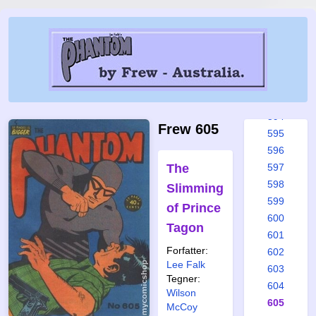
588
589
590
591
592
593
594
Frew 605
595
596
The
597
598
Slimming
599
of Prince
600
Tagon
601
Forfatter:
602
Lee Falk
603
Tegner:
604
Wilson
605
McCoy