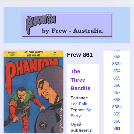
847
848
848a
849
850
851
852
Frew 861
853
853a
The
854
855
Three
856
Bandits
857
Forfatter:
858
Lee Falk
858a
Tegner:
Sy
859
Barry
860
Også
861
publisert i: