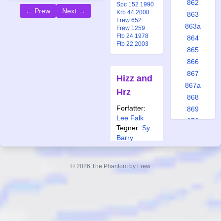
862
Spc 152 1990
← Prew
Next →
Krb 44 2008
863
Frew 652
863a
Frew 1259
Ftb 24 1978
864
Ftb 22 2003
865
866
867
Hizz and
867a
Hrz
868
Forfatter:
869
Lee Falk
870
Tegner:
Sy
871
Barry
872
Også
872a
publisert i:
© 2026 The Phantom by Frew
873
Alb 14 1980
874
Frew 652
Frew 1223
875
Ftb 19 2008
876
Ftb 20 2008
877