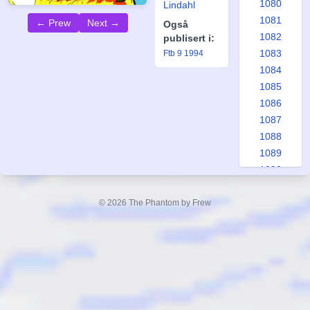
1080
Lindahl
1081
← Prew
Next →
Også
1082
publisert i:
1083
Ftb 9 1994
1084
1085
1086
1087
1088
1089
1090
1091
1092
© 2026 The Phantom by Frew
1093
1094
1095
1096
1097
1098