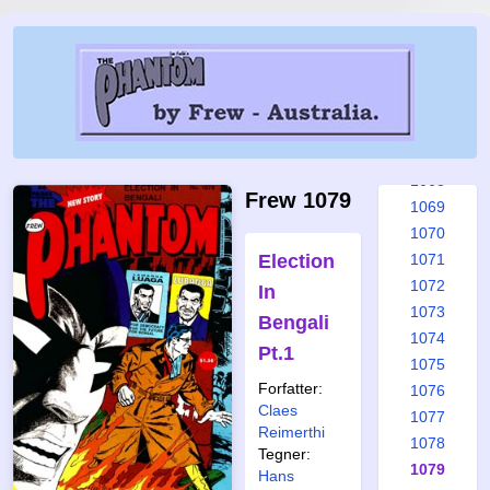
1062
1063
1064
1065
1066
1067
1068
Frew 1079
1069
1070
Election
1071
1072
In
1073
Bengali
1074
Pt.1
1075
Forfatter:
1076
Claes
1077
Reimerthi
1078
Tegner:
1079
Hans