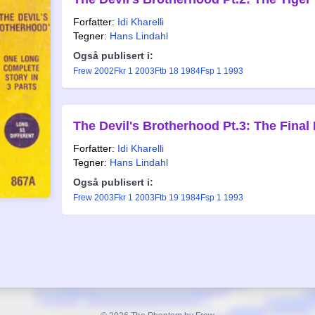
Forfatter:
Idi Kharelli
Tegner:
Hans Lindahl
Også publisert i:
Frew 2002
Fkr 1 2003
Ftb 18 1984
Fsp 1 1993
The Devil's Brotherhood Pt.3: The Final 
Forfatter:
Idi Kharelli
Tegner:
Hans Lindahl
Også publisert i:
Frew 2003
Fkr 1 2003
Ftb 19 1984
Fsp 1 1993