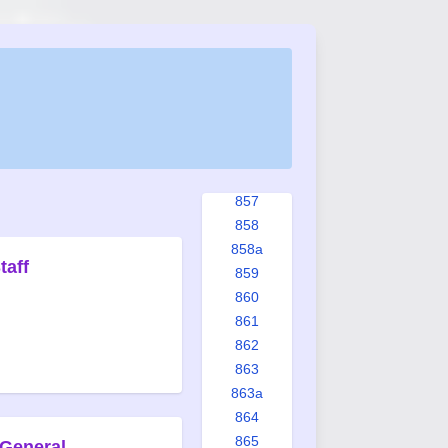
850
851
852
853
853a
854
855
856
857
858
858a
taff
859
860
861
862
863
863a
864
865
 General