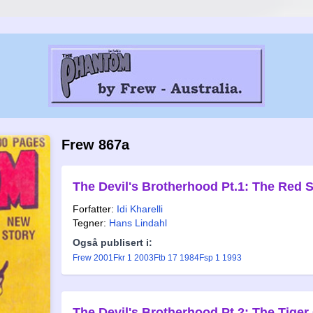
Frew 867a
The Devil's Brotherhood Pt.1: The Red S
Forfatter:
Idi Kharelli
Tegner:
Hans Lindahl
Også publisert i:
Frew 2001
Fkr 1 2003
Ftb 17 1984
Fsp 1 1993
The Devil's Brotherhood Pt.2: The Tiger