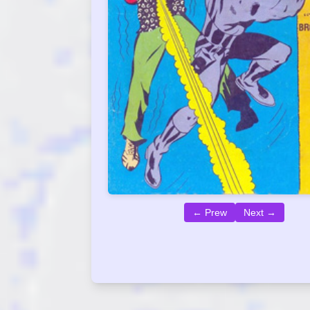
← Prew
Next →