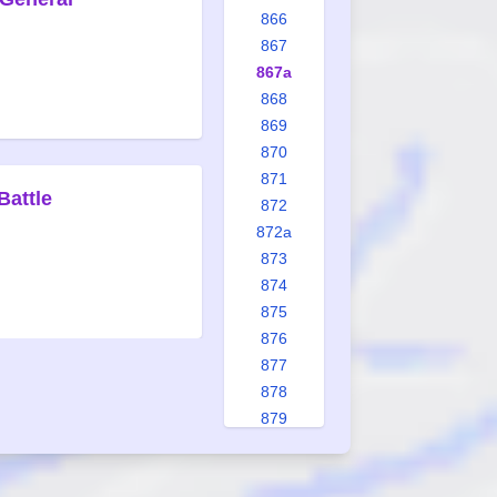
866
867
867a
868
869
870
871
Battle
872
872a
873
874
875
876
877
878
879
880
880a