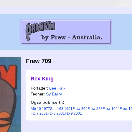
Frew 709
Rex King
Forfatter:
Lee Falk
Tegner:
Sy Barry
Også publisert i:
Alb 10 1977
Spc 163 1991
Frew 369
Frew 528
Frew 1094
Frew 1
Ftb 7 2001
Ftb 8 2001
Ftb 9 2001