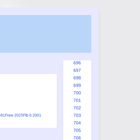
688
689
690
691
692
693
694
695
696
697
698
699
700
701
702
703
591
Frew 2025
Ftb 6 2001
704
705
706