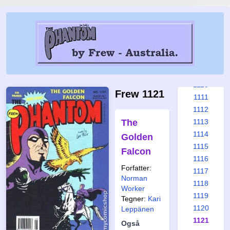
1104
1105
1106
1107
1108
1109
1110
Frew 1121
1111
1112
The
1113
1114
Golden
1115
Falcon
1116
Forfatter:
1117
Norman
1118
Worker
1119
Tegner:
Kari
1120
Leppänen
1121
Også