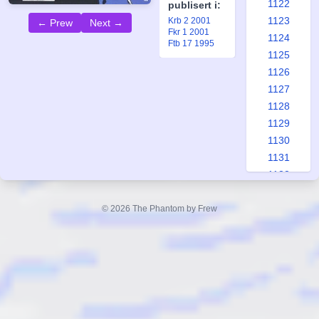
1122
publisert i:
1123
Krb 2 2001
← Prew
Next →
Fkr 1 2001
1124
Ftb 17 1995
1125
1126
1127
1128
1129
1130
1131
1132
1133
1134
© 2026 The Phantom by Frew
1135
1136
1137
1138
1139
1140