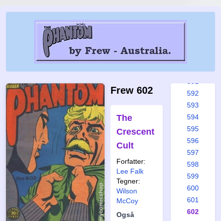
585
586
587
588
589
590
591
Frew 602
592
593
The
594
595
Crescent
596
Cult
597
Forfatter:
598
Lee Falk
599
Tegner:
600
Wilson
601
McCoy
602
Også