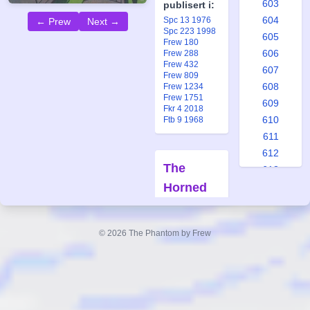
603
publisert i:
604
Spc 13 1976
← Prew
Next →
Spc 223 1998
605
Frew 180
606
Frew 288
Frew 432
607
Frew 809
608
Frew 1234
Frew 1751
609
Fkr 4 2018
610
Ftb 9 1968
611
612
The
613
Horned
614
615
Star
616
Demons
© 2026 The Phantom by Frew
617
Forfatter:
618
Lee Falk
619
Tegner:
620
Wilson
621
McCoy