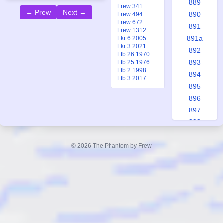
889
Frew 341
← Prew
Next →
890
Frew 494
Frew 672
891
Frew 1312
891a
Fkr 6 2005
Fkr 3 2021
892
Ftb 26 1970
893
Ftb 25 1976
Ftb 2 1998
894
Ftb 3 2017
895
896
897
898
899
899a
© 2026 The Phantom by Frew
900
901
902
903
904
905