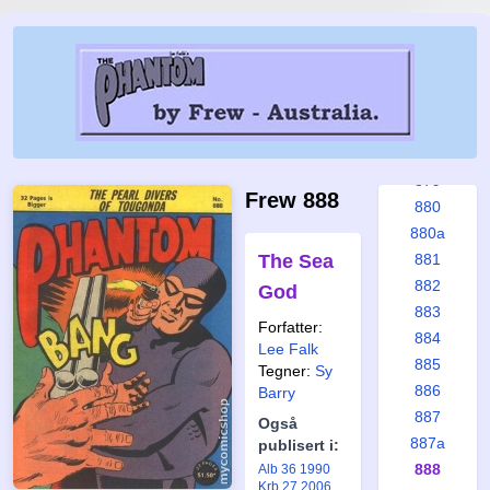
873
874
875
876
877
878
879
Frew 888
880
880a
The Sea
881
882
God
883
Forfatter:
884
Lee Falk
885
Tegner:
Sy
886
Barry
887
Også
887a
publisert i:
888
Alb 36 1990
Krb 27 2006