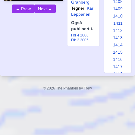
1408
Granberg
Tegner:
Kari
1409
← Prew
Next →
Leppänen
1410
Også
1411
publisert i:
1412
Fkr 4 2008
1413
Ftb 2 2005
1414
1415
1416
1417
1418
1419
1420
© 2026 The Phantom by Frew
1421
1422
1423
1424
1425
1426