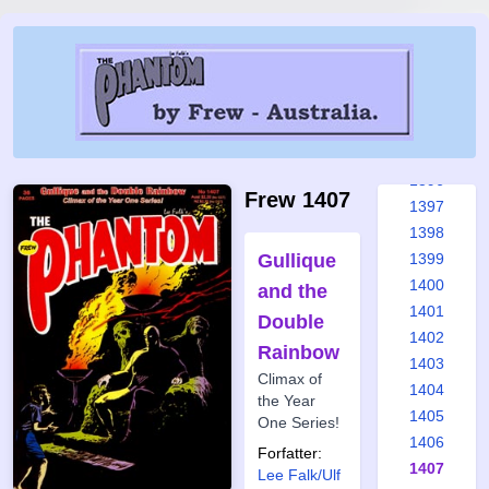
1390
1391
1392
1393
1394
1395
1396
Frew 1407
1397
1398
Gullique
1399
1400
and the
1401
Double
1402
Rainbow
1403
Climax of
1404
the Year
1405
One Series!
1406
Forfatter:
1407
Lee Falk/Ulf