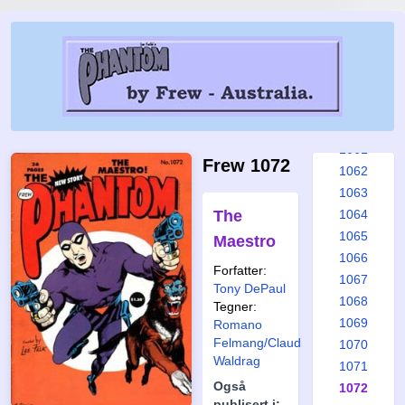
1055
1056
1057
1058
1059
1060
1061
Frew 1072
1062
1063
The
1064
1065
Maestro
1066
Forfatter:
1067
Tony DePaul
1068
Tegner:
1069
Romano
Felmang/Claudio
1070
Waldrag
1071
Også
1072
publisert i: