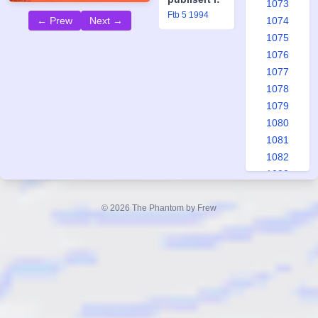
1073
Ftb 5 1994
1074
← Prew
Next →
1075
1076
1077
1078
1079
1080
1081
1082
1083
1084
1085
© 2026 The Phantom by Frew
1086
1087
1088
1089
1090
1091