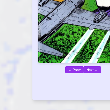
← Prew
Next →