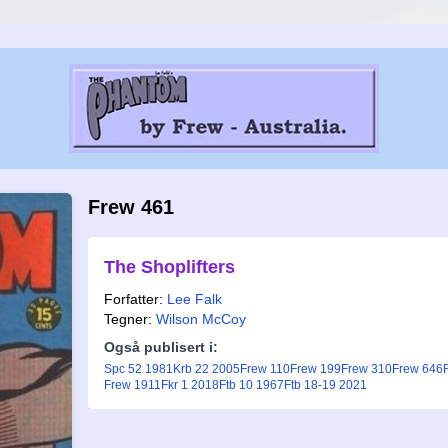
Frew 461
The Shoplifters
Forfatter:
Lee Falk
Tegner:
Wilson McCoy
Også publisert i:
Spc 52 1981
Krb 22 2005
Frew 110
Frew 199
Frew 310
Frew 646
Frew 1911
Fkr 1 2018
Ftb 10 1967
Ftb 18-19 2021