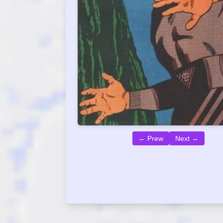
← Prew
Next →