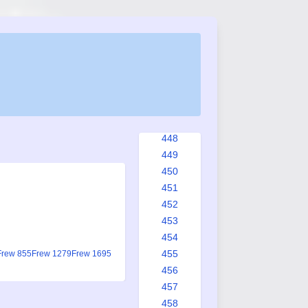
440
441
442
443
444
445
446
447
448
449
450
451
452
453
454
455
Frew 855
Frew 1279
Frew 1695
456
457
458