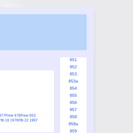
844
845
846
847
848
848a
849
850
851
852
853
853a
854
855
856
857
477
Frew 478
Frew 653
858
Ftb 18 1976
Ftb 22 1997
858a
859