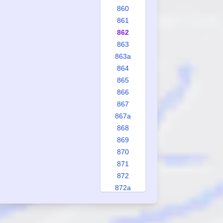
860
861
862
863
863a
864
865
866
867
867a
868
869
870
871
872
872a
873
874