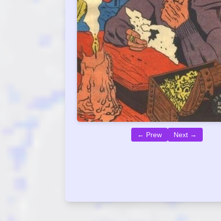
← Prew
Next →