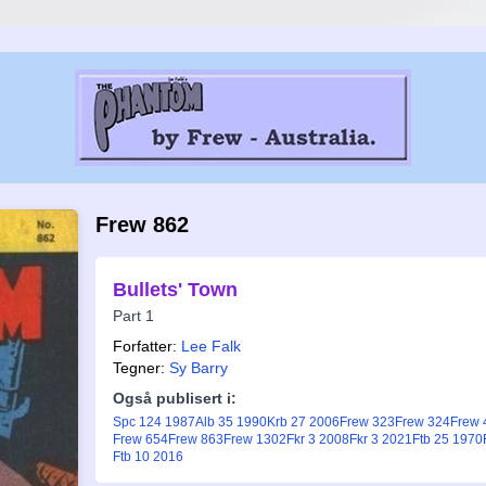
Frew 862
Bullets' Town
Part 1
Forfatter:
Lee Falk
Tegner:
Sy Barry
Også publisert i:
Spc 124 1987
Alb 35 1990
Krb 27 2006
Frew 323
Frew 324
Frew 
Frew 654
Frew 863
Frew 1302
Fkr 3 2008
Fkr 3 2021
Ftb 25 1970
Ftb 10 2016