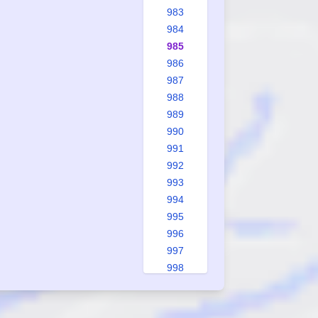
983
984
985
986
987
988
989
990
991
992
993
994
995
996
997
998
999
1000