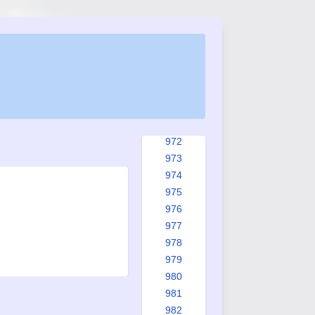
965
965a
966
967
968
969
970
971
972
973
974
975
976
977
978
979
980
981
982