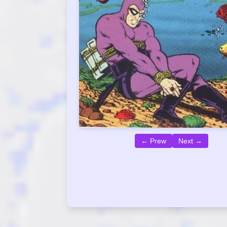
← Prew
Next →