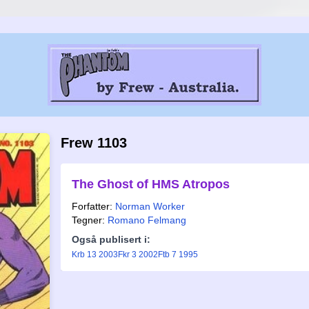
Frew 1103
The Ghost of HMS Atropos
Forfatter:
Norman Worker
Tegner:
Romano Felmang
Også publisert i:
Krb 13 2003
Fkr 3 2002
Ftb 7 1995