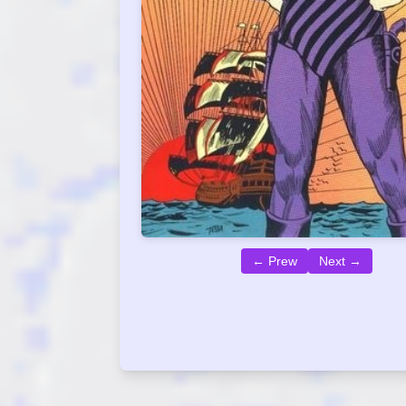
← Prew
Next →