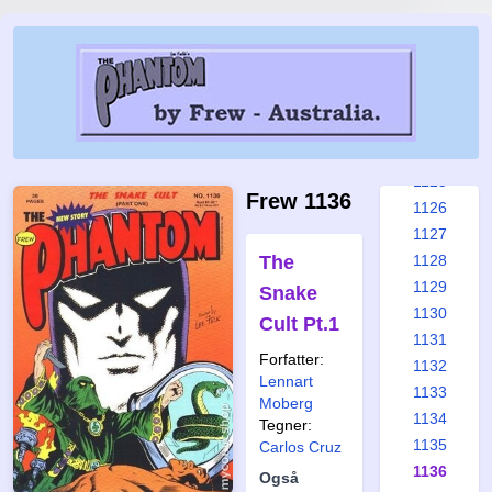
1119
1120
1121
1122
1123
1124
1125
Frew 1136
1126
1127
The
1128
1129
Snake
1130
Cult Pt.1
1131
Forfatter:
1132
Lennart
1133
Moberg
1134
Tegner:
1135
Carlos Cruz
1136
Også