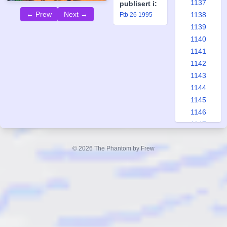
1137
publisert i:
← Prew
Next →
1138
Ftb 26 1995
1139
1140
1141
1142
1143
1144
1145
1146
1147
1148
1149
© 2026 The Phantom by Frew
1150
1151
1152
1153
1154
1155