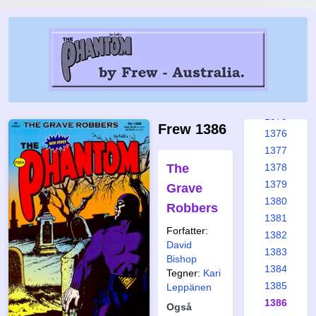
1369
1370
1371
1372
1373
1374
1375
Frew 1386
1376
1377
The
1378
1379
Grave
1380
Robbers
1381
Forfatter:
1382
David
1383
Bishop
1384
Tegner:
Kari
1385
Leppänen
1386
Også