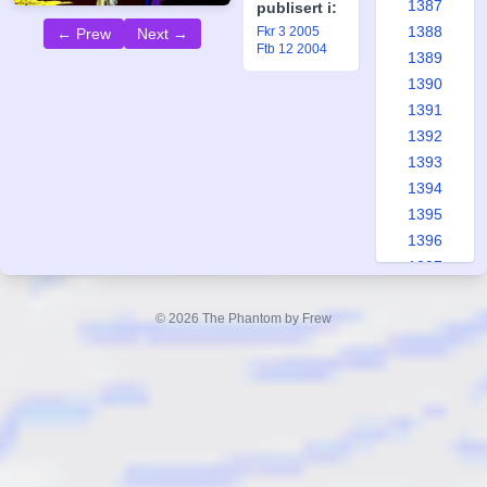
1387
publisert i:
1388
Fkr 3 2005
← Prew
Next →
Ftb 12 2004
1389
1390
1391
1392
1393
1394
1395
1396
1397
1398
1399
© 2026 The Phantom by Frew
1400
1401
1402
1403
1404
1405