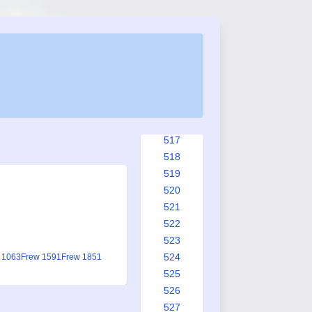
509
510
511
512
513
514
515
516
517
518
519
520
521
522
523
524
 1063
Frew 1591
Frew 1851
525
526
527