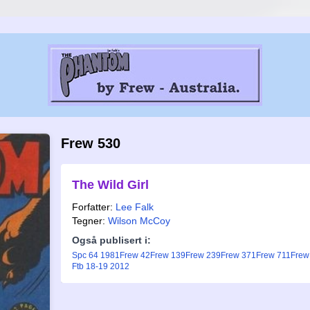
Frew 530
The Wild Girl
Forfatter:
Lee Falk
Tegner:
Wilson McCoy
Også publisert i:
Spc 64 1981
Frew 42
Frew 139
Frew 239
Frew 371
Frew 711
Frew
Ftb 18-19 2012