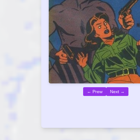
← Prew
Next →